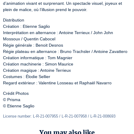
d’animation vivant et surprenant. Un spectacle visuel, joyeux et 
plein de malice, où l’illusion prend le pouvoir.
Distribution

Création : Etienne Saglio

Interprétation en alternance : Antoine Terrieux / John John 
Mossoux / Quentin Cabocel

Régie générale : Benoit Desnos

Régie plateau en alternance : Bruno Trachsler / Antoine Zavattero

Création informatique : Tom Magnier

Création machinerie : Simon Maurice

Création magique : Antoine Terrieux

Costumes : Élodie Sellier

Regard extérieur : Valentine Losseau et Raphaël Navarro
Crédit Photos

© Prisma

© Etienne Saglio
License number: L-R-21-007955 / L-R-21-007958 / L-R-21-008693 
You may also like