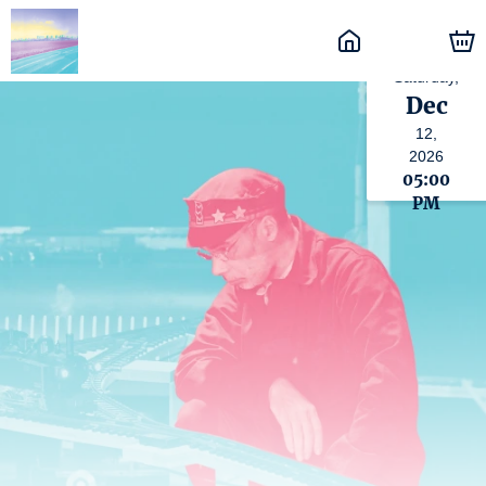
Saturday,
Dec
12,
2026
05:00
PM