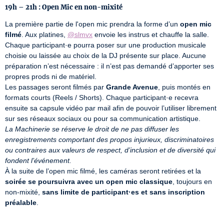
19h – 21h : Open Mic en non-mixité
La première partie de l'open mic prendra la forme d’un 
open mic 
filmé
. Aux platines, 
@slmvx
 envoie les instrus et chauffe la salle.

Chaque participant·e pourra poser sur une production musicale 
choisie ou laissée au choix de la DJ présente sur place. Aucune 
préparation n’est nécessaire : il n’est pas demandé d’apporter ses 
propres prods ni de matériel.

Les passages seront filmés par 
Grande Avenue
, puis montés en 
formats courts (Reels / Shorts). Chaque participant·e recevra 
ensuite sa capsule vidéo par mail afin de pouvoir l’utiliser librement 
La Machinerie se réserve le droit de ne pas diffuser les 
enregistrements comportant des propos injurieux, discriminatoires 
ou contraires aux valeurs de respect, d’inclusion et de diversité qui 
fondent l’événement.
À la suite de l’open mic filmé, les caméras seront retirées et la 
soirée se poursuivra avec un open mic classique
, toujours en 
non-mixité, 
sans limite de participant·es et sans inscription 
préalable
.
