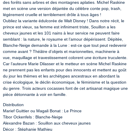
des forêts sans arbres et des montagnes aplaties. Michel Raskine 
met en scène une version déjantée du célèbre conte pop, trash, 
légèrement cruelle et terriblement drôle à tous âges !

Oubliez la variante édulcorée de Walt Disney ! Dans notre récit, le 
prince est vieux, sa femme est infiniment triste, Souillon a les 
cheveux jaunes et les 101 nains à leur service ne peuvent faire 
semblant : la nature, le royaume et l’amour dépérissent. Dépitée, 
Blanche-Neige demande à la Lune : est-ce que tout peut redevenir 
comme avant ? Théâtre d’objets et marionnettes, machinerie à 
vue, maquillage et travestissement colorent une écriture truculente. 
Car l’auteure Marie Dilasser et le metteur en scène Michel Raskine 
ne prennent pas les enfants pour des innocents et mettent au goût 
du jour les thèmes et les archétypes ancestraux en abordant la 
crise écologique, le déclin économique, le féminisme et la question 
du genre. Trois acteurs cocasses font de cet artisanat magique une 
pièce détonnante à voir en famille.
Distribution

Marief Guittier ou Magali Bonat : Le Prince

Tibor Ockenfels : Blanche-Neige

Alexandre Bazan : Souillon aux cheveux jaunes

Décor : Stéphanie Mathieu
