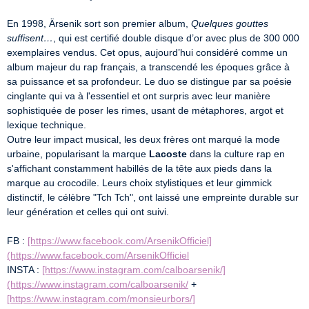
En 1998, Ärsenik sort son premier album, 
Quelques gouttes 
suffisent…
, qui est certifié double disque d’or avec plus de 300 000 
exemplaires vendus. Cet opus, aujourd’hui considéré comme un 
album majeur du rap français, a transcendé les époques grâce à 
sa puissance et sa profondeur. Le duo se distingue par sa poésie 
cinglante qui va à l'essentiel et ont surpris avec leur manière 
sophistiquée de poser les rimes, usant de métaphores, argot et 
lexique technique.

Outre leur impact musical, les deux frères ont marqué la mode 
urbaine, popularisant la marque 
Lacoste
 dans la culture rap en 
s'affichant constamment habillés de la tête aux pieds dans la 
marque au crocodile. Leurs choix stylistiques et leur gimmick 
distinctif, le célèbre "Tch Tch", ont laissé une empreinte durable sur 
leur génération et celles qui ont suivi.

FB : 
[https://www.facebook.com/ArsenikOfficiel]
(https://www.facebook.com/ArsenikOfficiel
INSTA : 
[https://www.instagram.com/calboarsenik/]
(https://www.instagram.com/calboarsenik/
 + 
[https://www.instagram.com/monsieurbors/]