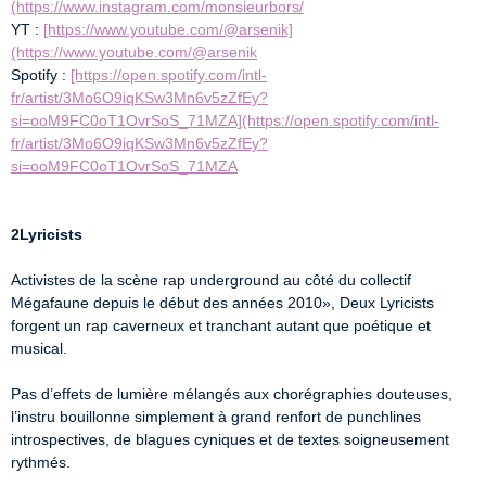
(https://www.instagram.com/monsieurbors/
YT : 
[https://www.youtube.com/@arsenik]
(https://www.youtube.com/@arsenik
Spotify : 
[https://open.spotify.com/intl-
fr/artist/3Mo6O9iqKSw3Mn6v5zZfEy?
si=ooM9FC0oT1OvrSoS_71MZA](https://open.spotify.com/intl-
fr/artist/3Mo6O9iqKSw3Mn6v5zZfEy?
si=ooM9FC0oT1OvrSoS_71MZA
2Lyricists
Activistes de la scène rap underground au côté du collectif 
Mégafaune depuis le début des années 2010», Deux Lyricists 
forgent un rap caverneux et tranchant autant que poétique et 
musical.

Pas d’effets de lumière mélangés aux chorégraphies douteuses, 
l’instru bouillonne simplement à grand renfort de punchlines 
introspectives, de blagues cyniques et de textes soigneusement 
rythmés.
