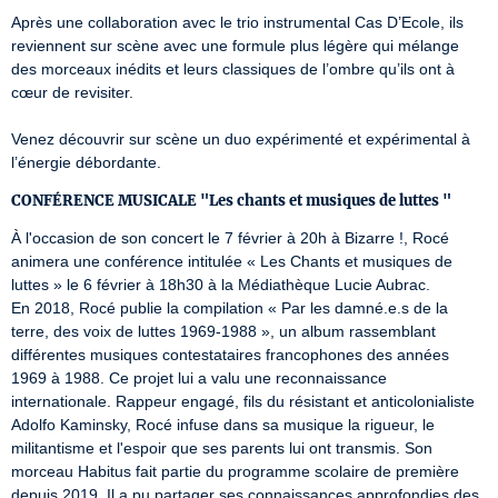
Après une collaboration avec le trio instrumental Cas D’Ecole, ils 
reviennent sur scène avec une formule plus légère qui mélange 
des morceaux inédits et leurs classiques de l’ombre qu’ils ont à 
cœur de revisiter.

Venez découvrir sur scène un duo expérimenté et expérimental à 
l’énergie débordante.
CONFÉRENCE MUSICALE "Les chants et musiques de luttes "
À l'occasion de son concert le 7 février à 20h à Bizarre !, Rocé 
animera une conférence intitulée « Les Chants et musiques de 
luttes » le 6 février à 18h30 à la Médiathèque Lucie Aubrac.

En 2018, Rocé publie la compilation « Par les damné.e.s de la 
terre, des voix de luttes 1969-1988 », un album rassemblant 
différentes musiques contestataires francophones des années 
1969 à 1988. Ce projet lui a valu une reconnaissance 
internationale. Rappeur engagé, fils du résistant et anticolonialiste 
Adolfo Kaminsky, Rocé infuse dans sa musique la rigueur, le 
militantisme et l'espoir que ses parents lui ont transmis. Son 
morceau Habitus fait partie du programme scolaire de première 
depuis 2019. Il a pu partager ses connaissances approfondies des 