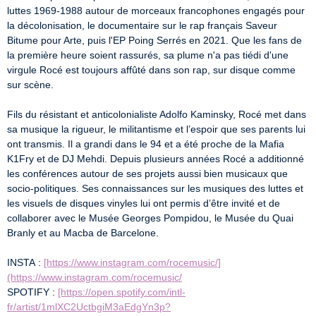
luttes 1969-1988 autour de morceaux francophones engagés pour 
la décolonisation, le documentaire sur le rap français Saveur 
Bitume pour Arte, puis l'EP Poing Serrés en 2021. Que les fans de 
la première heure soient rassurés, sa plume n'a pas tiédi d'une 
virgule Rocé est toujours affûté dans son rap, sur disque comme 
sur scène.

Fils du résistant et anticolonialiste Adolfo Kaminsky, Rocé met dans 
sa musique la rigueur, le militantisme et l’espoir que ses parents lui 
ont transmis. Il a grandi dans le 94 et a été proche de la Mafia 
K1Fry et de DJ Mehdi. Depuis plusieurs années Rocé a additionné 
les conférences autour de ses projets aussi bien musicaux que 
socio-politiques. Ses connaissances sur les musiques des luttes et 
les visuels de disques vinyles lui ont permis d’être invité et de 
collaborer avec le Musée Georges Pompidou, le Musée du Quai 
Branly et au Macba de Barcelone.

INSTA : 
[https://www.instagram.com/rocemusic/]
(https://www.instagram.com/rocemusic/
SPOTIFY : 
[https://open.spotify.com/intl-
fr/artist/1mlXC2UctbgiM3aEdgYn3p?