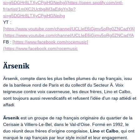
si=g5DGHr8LTXyCPgiHGNeihg](https://open.spotify.com/intl-
fr/artist/1mlXC2UctbgiM3aEdgYn3p?
si=g5DGHr8LTXyCPgiHGNeihg
YT : 
[https://www.youtube.com/channel/UCLIeE6iGjmv5oRg0ZNCadYA]
(https://www.youtube.com/channel/UCLIeE6iGjmv5oRg0ZNCadYA
FB : 
[https://www.facebook.com/rocemusic]
(https://www.facebook.com/rocemusic
Ärsenik
Ärsenik, compte dans les plus belles plumes du rap français, issu 
de la banlieue nord de Paris et du collectif du Secteur Ä. Voix 
teigneuse contre voix caverneuse, les deux frères, Lino et Calbo, 
sont toujours aussi revendicatifs et refusent l'idée d'un rap attiédi et 
affadi.

Ärsenik
 est un groupe de rap français originaire du quartier de la 
Cerisaie à Villiers-Le-Bel, dans le Val-d’Oise. Formé en 1992, le 
duo réunit deux frères d’origine congolaise, 
Lino
 et 
Calbo
, qui ont 
marqué le rap français par leur style incisif et leur engagement.
