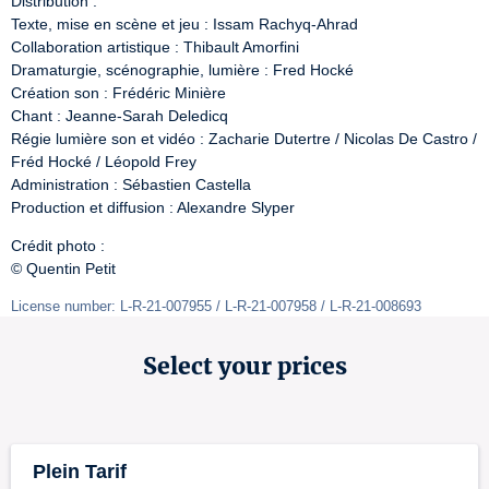
Distribution :

Texte, mise en scène et jeu : Issam Rachyq-Ahrad

Collaboration artistique : Thibault Amorfini

Dramaturgie, scénographie, lumière : Fred Hocké

Création son : Frédéric Minière

Chant : Jeanne-Sarah Deledicq

Régie lumière son et vidéo : Zacharie Dutertre / Nicolas De Castro / 
Fréd Hocké / Léopold Frey

Administration : Sébastien Castella

Production et diffusion : Alexandre Slyper
Crédit photo :

© Quentin Petit
License number: L-R-21-007955 / L-R-21-007958 / L-R-21-008693 
Select your prices
Plein Tarif