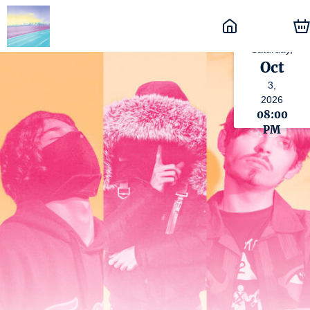
Saturday,
Oct
3,
2026
08:00
PM