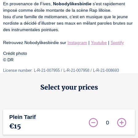
En provenance de Fives, 
Nobodylikesbirdie
 s’est rapidement 
imposé comme étoile montante de la scène Rap lilloise.

Issu d’une famille de mélomanes, c’est en musique que le jeune 
nordiste a décidé d’illustrer ses maux en mêlant paroles brutes sur 
des instrumentales pointues.

Retrouvez Nobodylikesbirdie sur 
Instagram
 | 
Youtube
 | 
Spotify
Crédit photo

© DR
License number: L-R-21-007955 / L-R-21-007958 / L-R-21-008693 
Select your prices
Plein Tarif
0
€15